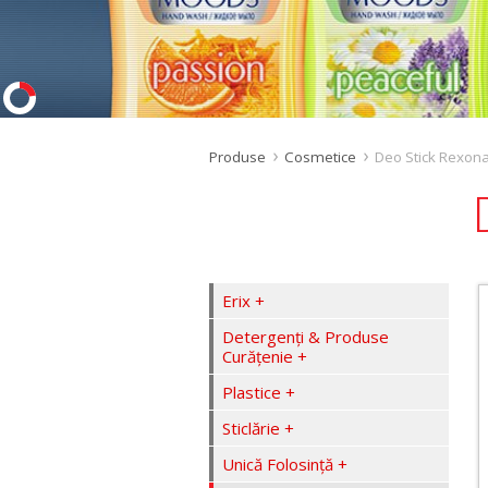
Produse
Cosmetice
Deo Stick Rexon
Erix
Detergenţi & Produse
Curăţenie
Plastice
Sticlărie
Unică Folosinţă