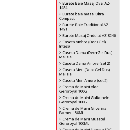
Burete Baie Masaj Oval AZ-
1484
Burete baie masaj Ultra
Compact
Burete Baie Traditional AZ-
1491
Burete Masaj Ondulat AZ-8246
Caseta Ambra (Deo+Gel)
Intesa
Caseta Dama (Deo+Gel Dus)
Malizia
Caseta Dama Amore (set 2)
Caseta Men (Deo+Gel Dus)
Malizia
Caseta Men Amore (set 2)
Crema de Maini Aloe
Geroroyal 100G
Crema de Maini Galbenele
Geroroyal 100G
Crema de Maini Glicerina
Farmec 150ML
Crema de Maini Musetel
Geroroyal 100ML
Crema de Maini Norvea 52G