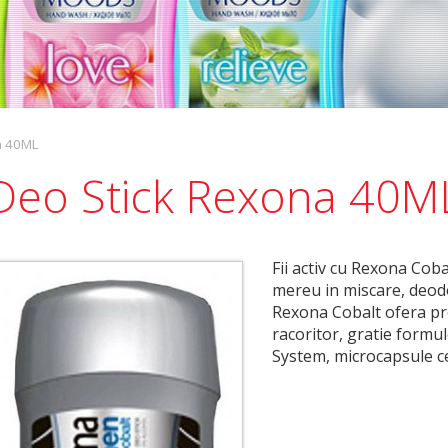
a 40ML
Deo Stick Rexona 40M
Fii activ cu Rexona Cobal
mereu in miscare, deod
Rexona Cobalt ofera pr
racoritor, gratie form
System, microcapsule ce