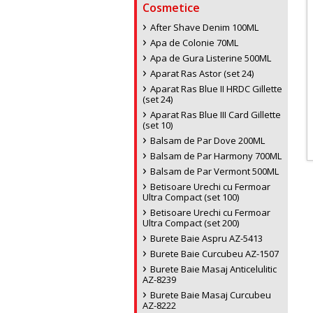
Cosmetice
After Shave Denim 100ML
Apa de Colonie 70ML
Apa de Gura Listerine 500ML
Aparat Ras Astor (set 24)
Aparat Ras Blue II HRDC Gillette
(set 24)
Aparat Ras Blue III Card Gillette
(set 10)
Balsam de Par Dove 200ML
Balsam de Par Harmony 700ML
Balsam de Par Vermont 500ML
Betisoare Urechi cu Fermoar
Ultra Compact (set 100)
Betisoare Urechi cu Fermoar
Ultra Compact (set 200)
Burete Baie Aspru AZ-5413
Burete Baie Curcubeu AZ-1507
Burete Baie Masaj Anticelulitic
AZ-8239
Burete Baie Masaj Curcubeu
AZ-8222